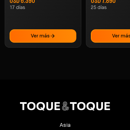
USD 6.390
USD 7.890
17
días
25
días
Ver más
Ver má
Asia