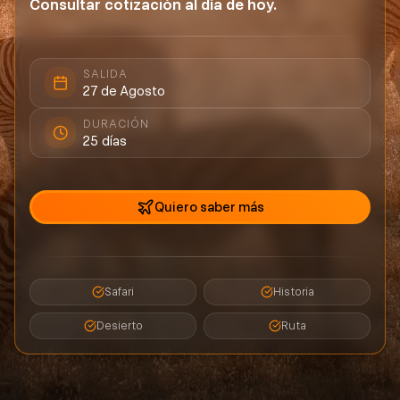
Consultar cotización al día de hoy.
SALIDA
27 de Agosto
DURACIÓN
25
días
Quiero saber más
Safari
Historia
Desierto
Ruta