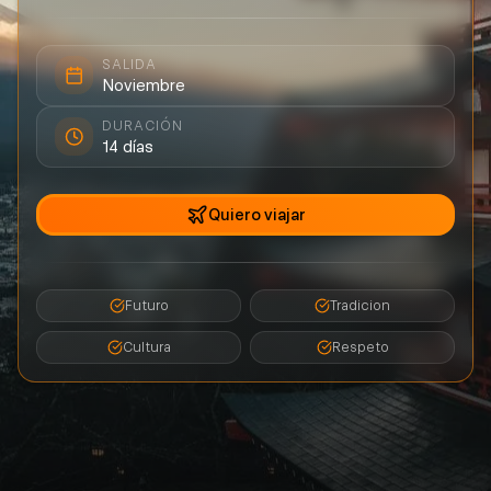
SALIDA
Noviembre
DURACIÓN
14
días
Quiero viajar
Futuro
Tradicion
Cultura
Respeto