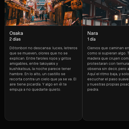
Osaka
Nara
2 días
1 día
Dōtonbori no descansa: luces, letreros
Ciervos que caminan en
que se mueven, olores que no se
como si supieran algo.
explican. Entre faroles rojos y gritos
madera que crujen com
amigables, entre takoyakis y
protestaran con ternura
kushikatsus, la noche parece tener
observa sin decir, pero a
hambre. En lo alto, un castillo se
Aquí el ritmo baja, y so
recorta contra un cielo que ya se va. El
escuchar el paso suave 
aire tiene picardía. Y algo en él te
y nuestras propias pisad
empuja a no quedarte quieto.
piedra.