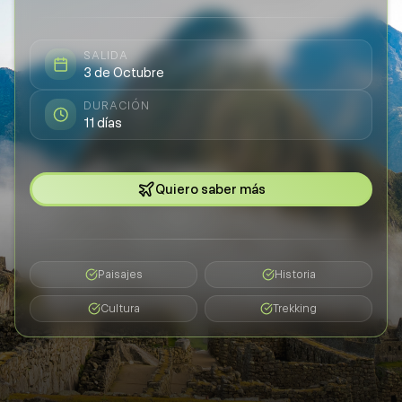
SALIDA
3 de Octubre
DURACIÓN
11 días
Quiero saber más
Paisajes
Historia
Cultura
Trekking