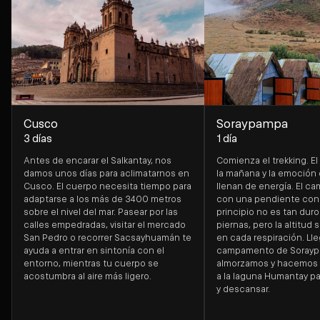
Cusco
Soraypampa
3 días
1 día
Antes de encarar el Salkantay, nos
Comienza el trekking. El
damos unos días para aclimatarnos en
la mañana y la emoción d
Cusco. El cuerpo necesita tiempo para
llenan de energía. El ca
adaptarse a los más de 3400 metros
con una pendiente cons
sobre el nivel del mar. Pasear por las
principio no es tan duro
calles empedradas, visitar el mercado
piernas, pero la altitud 
San Pedro o recorrer Sacsayhuamán te
en cada respiración. Ll
ayuda a entrar en sintonía con el
campamento de Sorayp
entorno, mientras tu cuerpo se
almorzamos y hacemos 
acostumbra al aire más ligero.
a la laguna Humantay pa
y descansar.