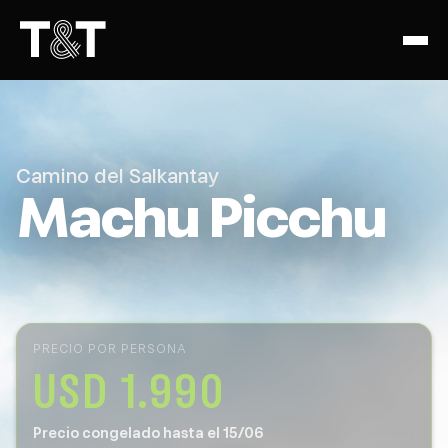
Camino del Salkantay
Machu Picchu
PRECIO POR PERSONA
USD 1.990
Precio congelado hasta el 15/06