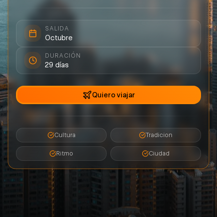
SALIDA
Octubre
DURACIÓN
29
días
Quiero viajar
Cultura
Tradicion
Ritmo
Ciudad