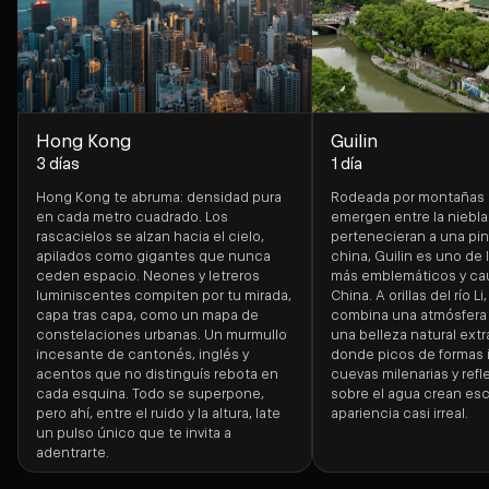
Hong Kong
Guilin
3 días
1 día
Hong Kong te abruma: densidad pura
Rodeada por montañas 
en cada metro cuadrado. Los
emergen entre la niebla
rascacielos se alzan hacia el cielo,
pertenecieran a una pin
apilados como gigantes que nunca
china, Guilin es uno de 
ceden espacio. Neones y letreros
más emblemáticos y ca
luminiscentes compiten por tu mirada,
China. A orillas del río Li
capa tras capa, como un mapa de
combina una atmósfera 
constelaciones urbanas. Un murmullo
una belleza natural extr
incesante de cantonés, inglés y
donde picos de formas 
acentos que no distinguís rebota en
cuevas milenarias y refl
cada esquina. Todo se superpone,
sobre el agua crean es
pero ahí, entre el ruido y la altura, late
apariencia casi irreal.
un pulso único que te invita a
adentrarte.