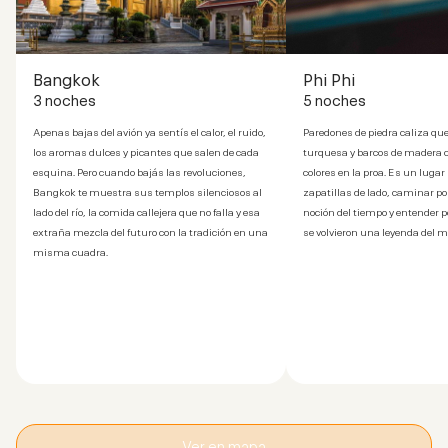
Bangkok
Phi Phi
3 noches
5 noches
Apenas bajas del avión ya sentís el calor, el ruido,
Paredones de piedra caliza qu
los aromas dulces y picantes que salen de cada
turquesa y barcos de madera c
esquina. Pero cuando bajás las revoluciones,
colores en la proa. Es un lugar
Bangkok te muestra sus templos silenciosos al
zapatillas de lado, caminar por
lado del río, la comida callejera que no falla y esa
noción del tiempo y entender p
extraña mezcla del futuro con la tradición en una
se volvieron una leyenda del 
misma cuadra.
Ver en mapa